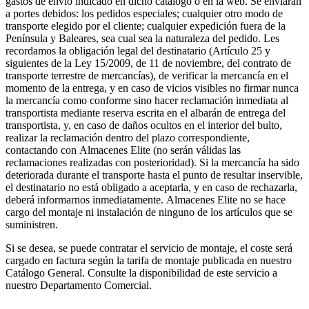
gastos de envío indicado en dicho catálogo o en la web. Se enviarán
a portes debidos: los pedidos especiales; cualquier otro modo de
transporte elegido por el cliente; cualquier expedición fuera de la
Península y Baleares, sea cual sea la naturaleza del pedido. Les
recordamos la obligación legal del destinatario (Artículo 25 y
siguientes de la Ley 15/2009, de 11 de noviembre, del contrato de
transporte terrestre de mercancías), de verificar la mercancía en el
momento de la entrega, y en caso de vicios visibles no firmar nunca
la mercancía como conforme sino hacer reclamación inmediata al
transportista mediante reserva escrita en el albarán de entrega del
transportista, y, en caso de daños ocultos en el interior del bulto,
realizar la reclamación dentro del plazo correspondiente,
contactando con Almacenes Elite (no serán válidas las
reclamaciones realizadas con posterioridad). Si la mercancía ha sido
deteriorada durante el transporte hasta el punto de resultar inservible,
el destinatario no está obligado a aceptarla, y en caso de rechazarla,
deberá informarnos inmediatamente. Almacenes Elite no se hace
cargo del montaje ni instalación de ninguno de los artículos que se
suministren.
Si se desea, se puede contratar el servicio de montaje, el coste será
cargado en factura según la tarifa de montaje publicada en nuestro
Catálogo General. Consulte la disponibilidad de este servicio a
nuestro Departamento Comercial.