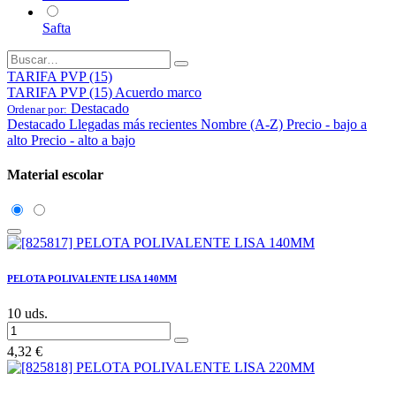
Safta
TARIFA PVP (15)
TARIFA PVP (15)
Acuerdo marco
Destacado
Ordenar por:
Destacado
Llegadas más recientes
Nombre (A-Z)
Precio - bajo a
alto
Precio - alto a bajo
Material escolar
PELOTA POLIVALENTE LISA 140MM
10 uds.
4,32
€