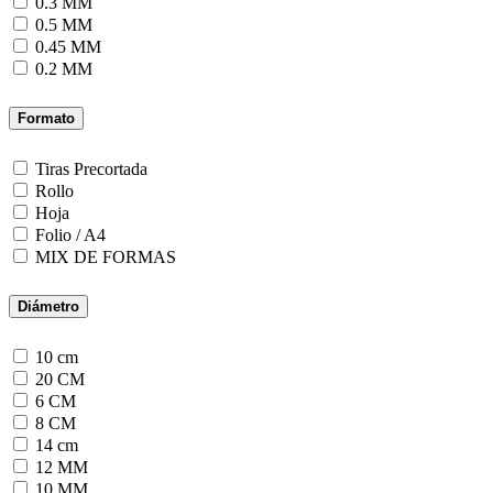
0.3 MM
0.5 MM
0.45 MM
0.2 MM
Formato
Tiras Precortada
Rollo
Hoja
Folio / A4
MIX DE FORMAS
Diámetro
10 cm
20 CM
6 CM
8 CM
14 cm
12 MM
10 MM