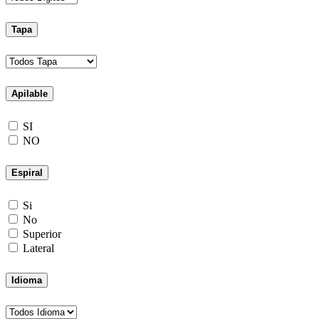
Tapa
Apilable
SI
NO
Espiral
Si
No
Superior
Lateral
Idioma