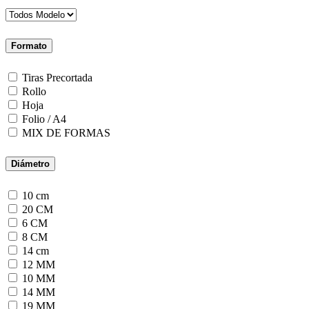
Formato
Tiras Precortada
Rollo
Hoja
Folio / A4
MIX DE FORMAS
Diámetro
10 cm
20 CM
6 CM
8 CM
14 cm
12 MM
10 MM
14 MM
19 MM