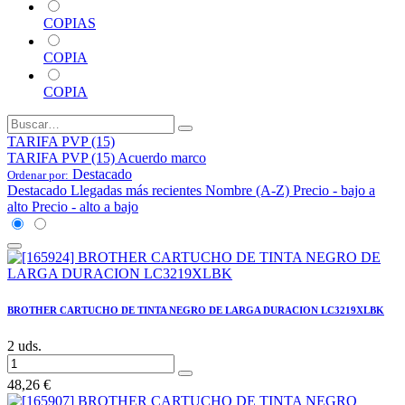
COPIAS
COPIA
COPIA
TARIFA PVP (15)
TARIFA PVP (15)
Acuerdo marco
Destacado
Ordenar por:
Destacado
Llegadas más recientes
Nombre (A-Z)
Precio - bajo a
alto
Precio - alto a bajo
BROTHER CARTUCHO DE TINTA NEGRO DE LARGA DURACION LC3219XLBK
2 uds.
48,26
€