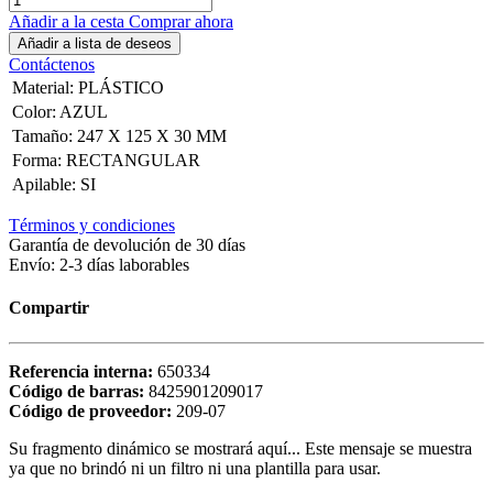
Añadir a la cesta
Comprar ahora
Añadir a lista de deseos
Contáctenos
Material
:
PLÁSTICO
Color
:
AZUL
Tamaño
:
247 X 125 X 30 MM
Forma
:
RECTANGULAR
Apilable
:
SI
Términos y condiciones
Garantía de devolución de 30 días
Envío: 2-3 días laborables
Compartir
Referencia interna:
650334
Código de barras:
8425901209017
Código de proveedor:
209-07
Su fragmento dinámico se mostrará aquí... Este mensaje se muestra
ya que no brindó ni un filtro ni una plantilla para usar.