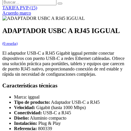
TARIFA PVP (15)
Acuerdo marco
ADAPTADOR USBC A RJ45 IGGUAL
(0 reseña)
El adaptador USB-C a RJ45 Gigabit iggual permite conectar
dispositivos con puerto USB-C a redes Ethernet cableadas. Ofrece
una solución práctica para portátiles, tablets y equipos que carecen
de puerto RJ45 nativo, proporcionando conexión de red estable y
rápida sin necesidad de configuraciones complejas.
Características técnicas
Marca: iggual
Tipo de producto:
Adaptador USB-C a RJ45
Velocidad:
Gigabit (hasta 1000 Mbps)
Conectividad:
USB-C a RJ45
Diseño:
Aluminio compacto
Instalación:
Plug & Play
Referencia:
800339