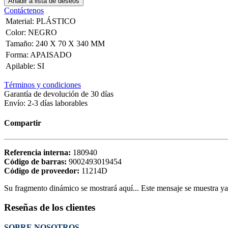
Añadir a lista de deseos
Contáctenos
Material
:
PLÁSTICO
Color
:
NEGRO
Tamaño
:
240 X 70 X 340 MM
Forma
:
APAISADO
Apilable
:
SI
Términos y condiciones
Garantía de devolución de 30 días
Envío: 2-3 días laborables
Compartir
Referencia interna:
180940
Código de barras:
9002493019454
Código de proveedor:
11214D
Su fragmento dinámico se mostrará aquí... Este mensaje se muestra ya q
Reseñas de los clientes
SOBRE NOSOTROS