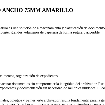
O ANCHO 75MM AMARILLO
llo es una solución de almacenamiento y clasificación de documentos 
roteger grandes volúmenes de papelería de forma segura y accesible.
ocumentos, organización de expedientes
enar documentos sin comprometer la integridad del archivador. Esta ca
edientes y documentación sin necesidad de múltiples unidades. El color 
es, colegios y pymes, este archivador resulta fundamental para la gesti
strativos. Su robustez lo hace adecuado para uso intensivo en espacios