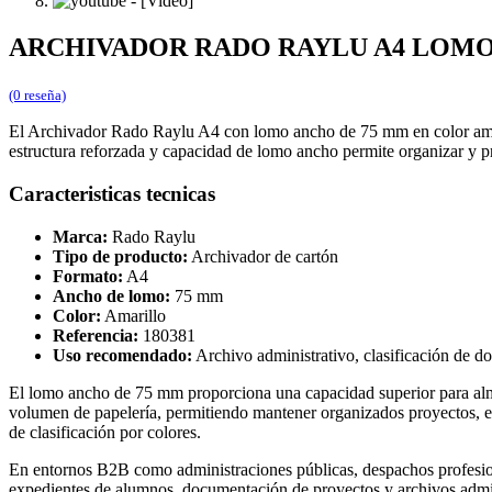
ARCHIVADOR RADO RAYLU A4 LOM
(0 reseña)
El Archivador Rado Raylu A4 con lomo ancho de 75 mm en color amari
estructura reforzada y capacidad de lomo ancho permite organizar y p
Caracteristicas tecnicas
Marca:
Rado Raylu
Tipo de producto:
Archivador de cartón
Formato:
A4
Ancho de lomo:
75 mm
Color:
Amarillo
Referencia:
180381
Uso recomendado:
Archivo administrativo, clasificación de d
El lomo ancho de 75 mm proporciona una capacidad superior para almac
volumen de papelería, permitiendo mantener organizados proyectos, exp
de clasificación por colores.
En entornos B2B como administraciones públicas, despachos profesional
expedientes de alumnos, documentación de proyectos y archivos admini