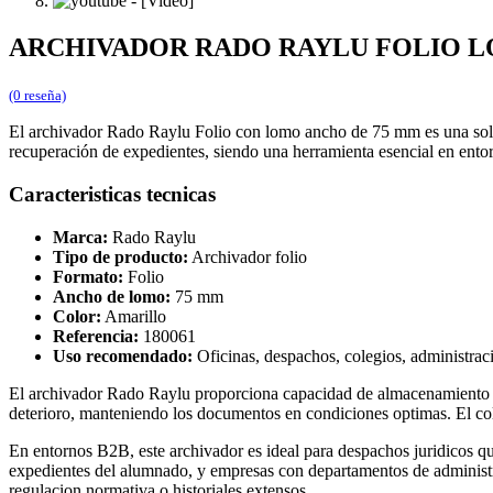
ARCHIVADOR RADO RAYLU FOLIO 
(0 reseña)
El archivador Rado Raylu Folio con lomo ancho de 75 mm es una soluc
recuperación de expedientes, siendo una herramienta esencial en ento
Caracteristicas tecnicas
Marca:
Rado Raylu
Tipo de producto:
Archivador folio
Formato:
Folio
Ancho de lomo:
75 mm
Color:
Amarillo
Referencia:
180061
Uso recomendado:
Oficinas, despachos, colegios, administrac
El archivador Rado Raylu proporciona capacidad de almacenamiento p
deterioro, manteniendo los documentos en condiciones optimas. El color
En entornos B2B, este archivador es ideal para despachos juridicos que
expedientes del alumnado, y empresas con departamentos de administr
regulacion normativa o historiales extensos.