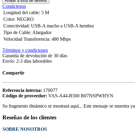
Añadir a lista de deseos
Contáctenos
Longitud del cable
:
5 M
Color
:
NEGRO
Conectividad
:
USB-A macho a USB-A hembra
Tipo de Cable
:
Alargador
Velocidad Transferencia
:
480 Mbps
Términos y condiciones
Garantía de devolución de 30 días
Envío: 2-3 días laborables
Compartir
Referencia interna:
170077
Código de proveedor:
VAS-A44-B500 B07NSPWHYN
Su fragmento dinámico se mostrará aquí... Este mensaje se muestra ya q
Reseñas de los clientes
SOBRE NOSOTROS