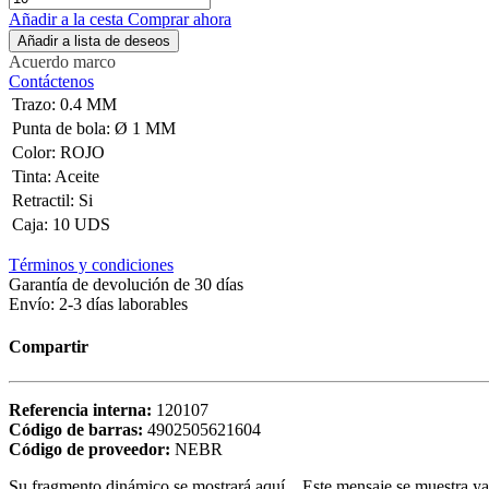
Añadir a la cesta
Comprar ahora
Añadir a lista de deseos
Acuerdo marco
Contáctenos
Trazo
:
0.4 MM
Punta de bola
:
Ø 1 MM
Color
:
ROJO
Tinta
:
Aceite
Retractil
:
Si
Caja
:
10 UDS
Términos y condiciones
Garantía de devolución de 30 días
Envío: 2-3 días laborables
Compartir
Referencia interna:
120107
Código de barras:
4902505621604
Código de proveedor:
NEBR
Su fragmento dinámico se mostrará aquí... Este mensaje se muestra ya q