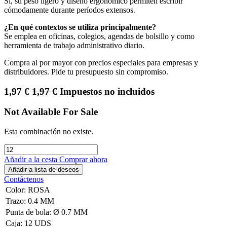
Sí, su peso ligero y diseño ergonómico permiten escribir
cómodamente durante períodos extensos.
¿En qué contextos se utiliza principalmente?
Se emplea en oficinas, colegios, agendas de bolsillo y como
herramienta de trabajo administrativo diario.
Compra al por mayor con precios especiales para empresas y
distribuidores. Pide tu presupuesto sin compromiso.
1,97
€
1,97
€
Impuestos no incluidos
Not Available For Sale
Esta combinación no existe.
Añadir a la cesta
Comprar ahora
Añadir a lista de deseos
Contáctenos
Color
:
ROSA
Trazo
:
0.4 MM
Punta de bola
:
Ø 0.7 MM
Caja
:
12 UDS