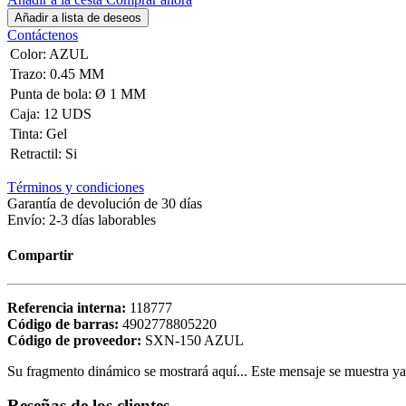
Añadir a lista de deseos
Contáctenos
Color
:
AZUL
Trazo
:
0.45 MM
Punta de bola
:
Ø 1 MM
Caja
:
12 UDS
Tinta
:
Gel
Retractil
:
Si
Términos y condiciones
Garantía de devolución de 30 días
Envío: 2-3 días laborables
Compartir
Referencia interna:
118777
Código de barras:
4902778805220
Código de proveedor:
SXN-150 AZUL
Su fragmento dinámico se mostrará aquí... Este mensaje se muestra ya q
Reseñas de los clientes