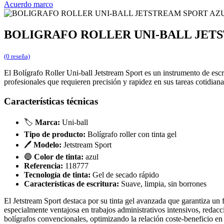
Acuerdo marco
BOLIGRAFO ROLLER UNI-BALL JET
(0 reseña)
El Bolígrafo Roller Uni-ball Jetstream Sport es un instrumento de escr
profesionales que requieren precisión y rapidez en sus tareas cotidian
Características técnicas
🏷️
Marca:
Uni-ball
Tipo de producto:
Bolígrafo roller con tinta gel
🖊️
Modelo:
Jetstream Sport
🔵
Color de tinta:
azul
Referencia:
118777
Tecnología de tinta:
Gel de secado rápido
Características de escritura:
Suave, limpia, sin borrones
El Jetstream Sport destaca por su tinta gel avanzada que garantiza un 
especialmente ventajosa en trabajos administrativos intensivos, red
bolígrafos convencionales, optimizando la relación coste-beneficio e