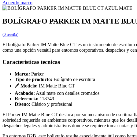
Acuerdo marco
BOLÍGRAFO PARKER IM MATTE BLU
(0 reseña)
El bolígrafo Parker IM Matte Blue CT es un instrumento de escritura
como una opción versátil para entornos corporativos, despachos y cent
Caracteristicas tecnicas
Marca:
Parker
Tipo de producto:
Bolígrafo de escritura
🖊️
Modelo:
IM Matte Blue CT
Acabado:
Azul mate con detalles cromados
Referencia:
118749
Diseno:
Clásico y profesional
El Parker IM Matte Blue CT destaca por su mecanismo de escritura fia
sobriedad requerida en ambientes corporativos, mientras que los detal
despachos legales y administrativos donde se requiere tomar notas y 
En entornos B2B, este bolígrafo resulta especialmente útil como herra