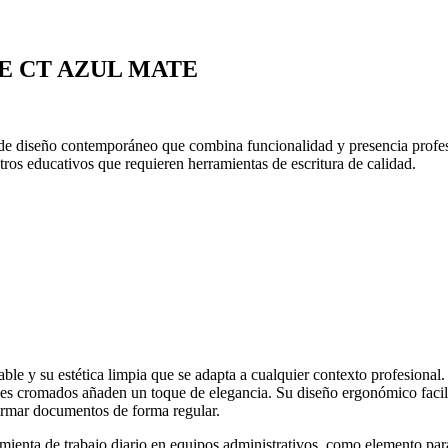
E CT AZUL MATE
 de diseño contemporáneo que combina funcionalidad y presencia profes
ros educativos que requieren herramientas de escritura de calidad.
ble y su estética limpia que se adapta a cualquier contexto profesional
les cromados añaden un toque de elegancia. Su diseño ergonómico facili
firmar documentos de forma regular.
mienta de trabajo diario en equipos administrativos, como elemento par