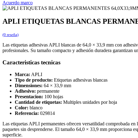
Acuerdo marco
APLI ETIQUETAS BLANCAS PERMANEN
(0 reseña)
Las etiquetas adhesivas APLI blancas de 64,0 × 33,9 mm con adhesivo 
profesionales. Su tamaño compacto y adhesión duradera garantizan una
Caracteristicas tecnicas
Marca:
APLI
Tipo de producto:
Etiquetas adhesivas blancas
Dimensiones:
64 × 33,9 mm
Adhesivo:
permanente
Presentacion:
100 hojas
Cantidad de etiquetas:
Multiples unidades por hoja
Color:
blanco
Referencia:
029814
Las etiquetas APLI permanentes ofrecen versatilidad comprobada en la
paquetes sin desprenderse. El tamaño 64,0 × 33,9 mm proporciona espac
superficie.