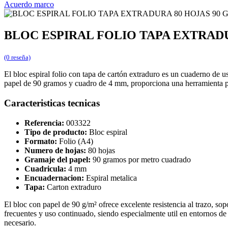
Acuerdo marco
BLOC ESPIRAL FOLIO TAPA EXTRAD
(0 reseña)
El bloc espiral folio con tapa de cartón extraduro es un cuaderno de u
papel de 90 gramos y cuadro de 4 mm, proporciona una herramienta prá
Caracteristicas tecnicas
Referencia:
003322
Tipo de producto:
Bloc espiral
Formato:
Folio (A4)
Numero de hojas:
80 hojas
Gramaje del papel:
90 gramos por metro cuadrado
Cuadricula:
4 mm
Encuadernacion:
Espiral metalica
Tapa:
Carton extraduro
El bloc con papel de 90 g/m² ofrece excelente resistencia al trazo, sop
frecuentes y uso continuado, siendo especialmente util en entornos de 
necesario.