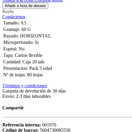
Añadir a lista de deseos
Raylu
Contáctenos
Tamaño
:
A5
Gramaje
:
60 G
Rayado
:
HORIZONTAL
Microperforado
:
Si
Espiral
:
No
Tapa
:
Carton flexible
Cantidad
:
Caja 20 uds
Presentacion
:
Pack 5 udad
Nº de hojas
:
80 hojas
Términos y condiciones
Garantía de devolución de 30 días
Envío: 2-3 días laborables
Compartir
Referencia interna:
001976
Código de barras:
5604730085556