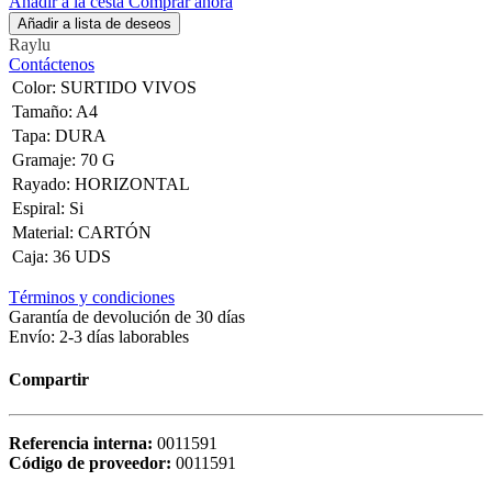
Añadir a la cesta
Comprar ahora
Añadir a lista de deseos
Raylu
Contáctenos
Color
:
SURTIDO VIVOS
Tamaño
:
A4
Tapa
:
DURA
Gramaje
:
70 G
Rayado
:
HORIZONTAL
Espiral
:
Si
Material
:
CARTÓN
Caja
:
36 UDS
Términos y condiciones
Garantía de devolución de 30 días
Envío: 2-3 días laborables
Compartir
Referencia interna:
0011591
Código de proveedor:
0011591